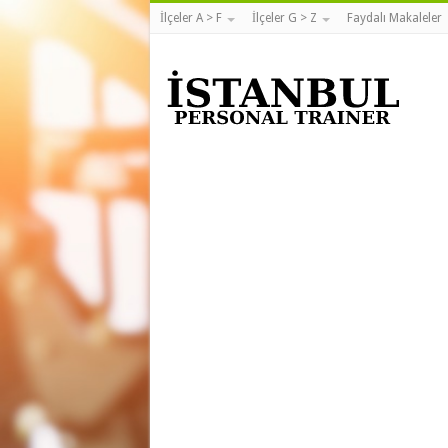
İlçeler A > F
İlçeler G > Z
Faydalı Makaleler