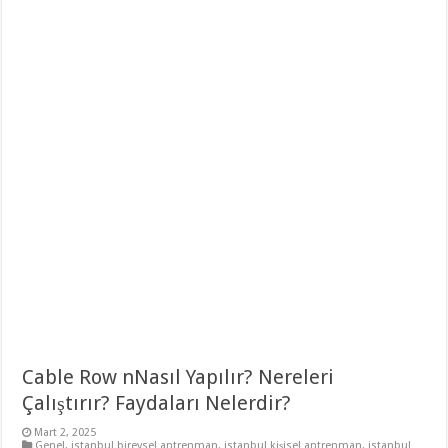
Cable Row nNasıl Yapılır? Nereleri
Çalıştırır? Faydaları Nelerdir?
Mart 2, 2025
Genel
,
istanbul bireysel antrenman
,
istanbul kişisel antrenman
,
istanbul