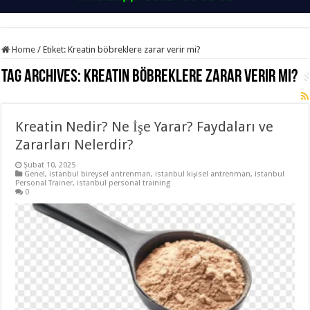
Home
/
Etiket:
Kreatin böbreklere zarar verir mi?
Tag Archives:
Kreatin böbreklere zarar verir mi?
Kreatin Nedir? Ne İşe Yarar? Faydaları ve
Zararları Nelerdir?
Şubat 10, 2025
Genel
,
istanbul bireysel antrenman
,
istanbul kişisel antrenman
,
istanbul
Personal Trainer
,
istanbul personal training
0