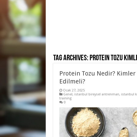
Tag Archives:
protein tozu kiml
Protein Tozu Nedir? Kimler
Edilmeli?
Ocak 27, 2025
Genel
,
istanbul bireysel antrenman
,
istanbul 
training
0