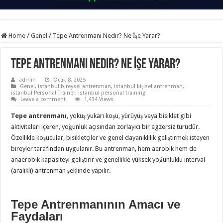
Home
/
Genel
/
Tepe Antrenmanı Nedir? Ne İşe Yarar?
Tepe Antrenmanı Nedir? Ne İşe Yarar?
admin
Ocak 8, 2025
Genel
,
istanbul bireysel antrenman
,
istanbul kişisel antrenman
,
istanbul Personal Trainer
,
istanbul personal training
Leave a comment
1,434 Views
Tepe antrenmanı
, yokuş yukarı koşu, yürüyüş veya bisiklet gibi
aktiviteleri içeren, yoğunluk açısından zorlayıcı bir egzersiz türüdür.
Özellikle koşucular, bisikletçiler ve genel dayanıklılık geliştirmek isteyen
bireyler tarafından uygulanır. Bu antrenman, hem aerobik hem de
anaerobik kapasiteyi geliştirir ve genellikle yüksek yoğunluklu interval
(aralıklı) antrenman şeklinde yapılır.
Tepe Antrenmanının Amacı ve
Faydaları