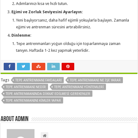
Adımlarınızı kısa ve hızlı tutun.
Eğimi ve Zorluk Seviyesini Ayarlayın:
Yeni başlıyorsanız, daha hafif eğimli yokuşlarla başlayın. Zamanla
eğimi ve antrenman süresini artırabilirsiniz.
Dinlenme:
Tepe antrenmanları yoğun olduğu için toparlanmaya zaman
tanıyın. Haftada 1-2 kez yapmak yeterlidir.
Tags
TEPE ANTRENMANI FAYDALARI
TEPE ANTRENMANI NE IŞE YARAR
TEPE ANTRENMANI NEDIR
TEPE ANTRENMANI YÖNTEMLERI
TEPE ANTRENMANINDA DIKKAT EDILMESI GEREKENLER
TEPE ANTRENMANINI KIMLER YAPAR
About admin