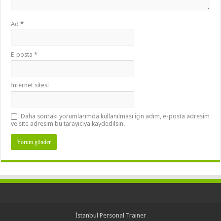
Ad
*
E-posta
*
İnternet sitesi
Daha sonraki yorumlarımda kullanılması için adım, e-posta adresim
ve site adresim bu tarayıcıya kaydedilsin.
İstanbul Personal Trainer