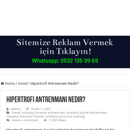
Home
/
Genel
/
Hipertrofi Antrenmanı Nedir?
Hipertrofi Antrenmanı Nedir?
admin
Aralık 1, 2023
Genel
,
istanbul bireysel antrenman
,
istanbul kişisel antrenman
,
istanbul Personal Trainer
,
istanbul personal training
Leave a comment
1,343 Views
Hipertrofi antrenmanı, kas hücrelerinin büyümesini hedefleyen bir