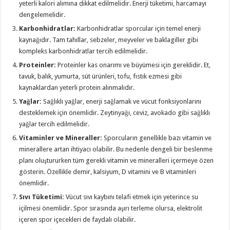
yeterli kalori alımına dikkat edilmelidir. Enerji tüketimi, harcamayı
dengelemelidir.
Karbonhidratlar:
Karbonhidratlar sporcular için temel enerji
kaynağıdır. Tam tahıllar, sebzeler, meyveler ve baklagiller gibi
kompleks karbonhidratlar tercih edilmelidir.
Proteinler:
Proteinler kas onarımı ve büyümesi için gereklidir. Et,
tavuk, balık, yumurta, süt ürünleri, tofu, fıstık ezmesi gibi
kaynaklardan yeterli protein alınmalıdır.
Yağlar:
Sağlıklı yağlar, enerji sağlamak ve vücut fonksiyonlarını
desteklemek için önemlidir. Zeytinyağı, ceviz, avokado gibi sağlıklı
yağlar tercih edilmelidir.
Vitaminler ve Mineraller:
Sporcuların genellikle bazı vitamin ve
minerallere artan ihtiyacı olabilir. Bu nedenle dengeli bir beslenme
planı oluştururken tüm gerekli vitamin ve mineralleri içermeye özen
gösterin. Özellikle demir, kalsiyum, D vitamini ve B vitaminleri
önemlidir.
Sıvı Tüketimi:
Vücut sıvı kaybını telafi etmek için yeterince su
içilmesi önemlidir. Spor sırasında aşırı terleme olursa, elektrolit
içeren spor içecekleri de faydalı olabilir.