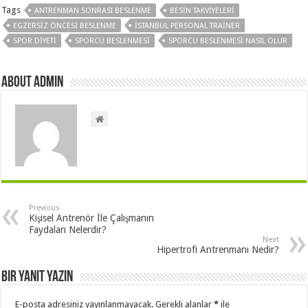
Tags
ANTRENMAN SONRASI BESLENME
BESIN TAKVIYELERI
EGZERSIZ ÖNCESI BESLENME
ISTANBUL PERSONAL TRAINER
SPOR DIYETI
SPORCU BESLENMESI
SPORCU BESLENMESI NASIL OLUR
About admin
Previous
Kişisel Antrenör İle Çalışmanın
Faydaları Nelerdir?
Next
Hipertrofi Antrenmanı Nedir?
Bir yanıt yazın
E-posta adresiniz yayınlanmayacak.
Gerekli alanlar
*
ile