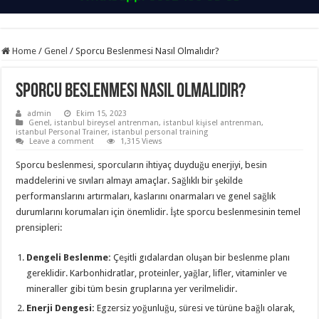
Home
/
Genel
/
Sporcu Beslenmesi Nasıl Olmalıdır?
Sporcu Beslenmesi Nasıl Olmalıdır?
admin
Ekim 15, 2023
Genel
,
istanbul bireysel antrenman
,
istanbul kişisel antrenman
,
istanbul Personal Trainer
,
istanbul personal training
Leave a comment
1,315 Views
Sporcu beslenmesi, sporcuların ihtiyaç duyduğu enerjiyi, besin
maddelerini ve sıvıları almayı amaçlar. Sağlıklı bir şekilde
performanslarını artırmaları, kaslarını onarmaları ve genel sağlık
durumlarını korumaları için önemlidir. İşte sporcu beslenmesinin temel
prensipleri:
Dengeli Beslenme:
Çeşitli gıdalardan oluşan bir beslenme planı
gereklidir. Karbonhidratlar, proteinler, yağlar, lifler, vitaminler ve
mineraller gibi tüm besin gruplarına yer verilmelidir.
Enerji Dengesi:
Egzersiz yoğunluğu, süresi ve türüne bağlı olarak,