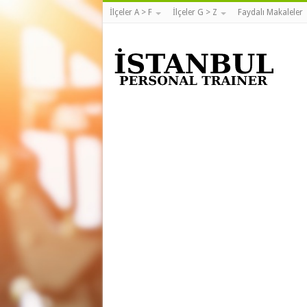
İlçeler A > F
İlçeler G > Z
Faydalı Makaleler