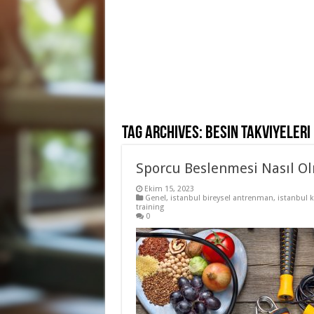
Tag Archives:
besin takviyeleri
Sporcu Beslenmesi Nasıl Ol
Ekim 15, 2023
Genel
,
istanbul bireysel antrenman
,
istanbul 
training
0