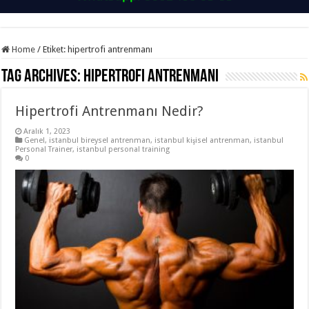
Home
/
Etiket:
hipertrofi antrenmanı
Tag Archives:
hipertrofi antrenmanı
Hipertrofi Antrenmanı Nedir?
Aralık 1, 2023
Genel
,
istanbul bireysel antrenman
,
istanbul kişisel antrenman
,
istanbul
Personal Trainer
,
istanbul personal training
0