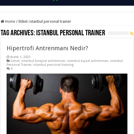
Home
/
Etiket:
istanbul personal trainer
Tag Archives:
istanbul personal trainer
Hipertrofi Antrenmanı Nedir?
Aralık 1, 2023
Genel
,
istanbul bireysel antrenman
,
istanbul kişisel antrenman
,
istanbul
Personal Trainer
,
istanbul personal training
0