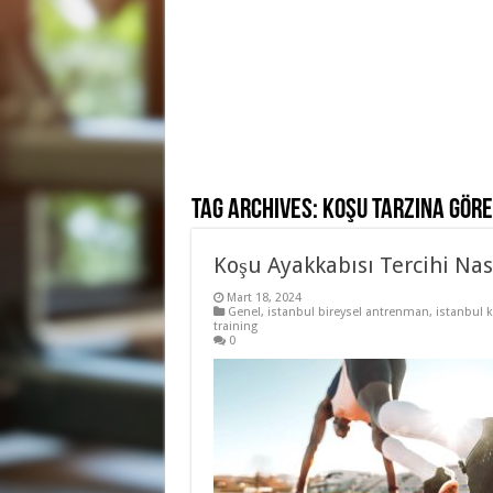
Tag Archives:
koşu tarzına gör
Koşu Ayakkabısı Tercihi Nası
Mart 18, 2024
Genel
,
istanbul bireysel antrenman
,
istanbul 
training
0