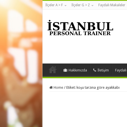
İlçeler A > F
İlçeler G > Z
Faydalı Makaleler
Hakkımızda
İletişim
Faydalı
Home
/
Etiket:
koşu tarzına göre ayakkabı