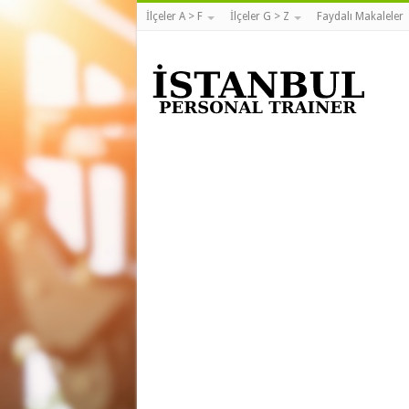
İlçeler A > F
İlçeler G > Z
Faydalı Makaleler