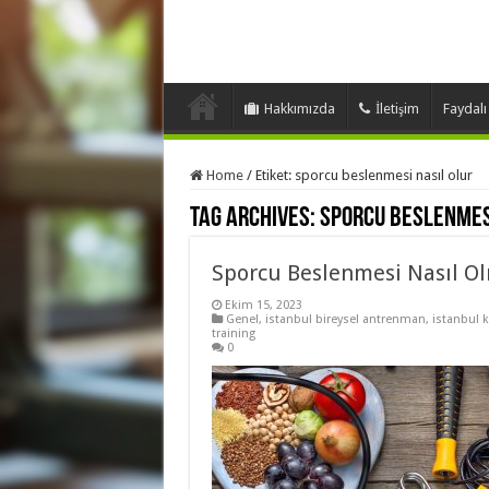
Hakkımızda
İletişim
Faydalı
Home
/
Etiket:
sporcu beslenmesi nasıl olur
Tag Archives:
sporcu beslenmes
Sporcu Beslenmesi Nasıl Ol
Ekim 15, 2023
Genel
,
istanbul bireysel antrenman
,
istanbul 
training
0