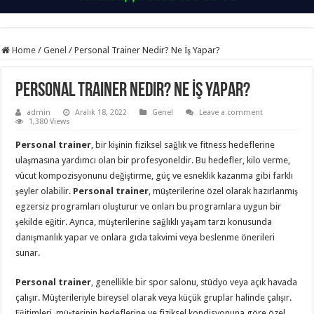
Home
/
Genel
/
Personal Trainer Nedir? Ne İş Yapar?
Personal Trainer Nedir? Ne İş Yapar?
admin
Aralık 18, 2022
Genel
Leave a comment
1,380 Views
Personal trainer
, bir kişinin fiziksel sağlık ve fitness hedeflerine
ulaşmasına yardımcı olan bir profesyoneldir. Bu hedefler, kilo verme,
vücut kompozisyonunu değiştirme, güç ve esneklik kazanma gibi farklı
şeyler olabilir.
Personal trainer
, müşterilerine özel olarak hazırlanmış
egzersiz programları oluşturur ve onları bu programlara uygun bir
şekilde eğitir. Ayrıca, müşterilerine sağlıklı yaşam tarzı konusunda
danışmanlık yapar ve onlara gıda takvimi veya beslenme önerileri
sunar.
Personal trainer
, genellikle bir spor salonu, stüdyo veya açık havada
çalışır. Müşterileriyle bireysel olarak veya küçük gruplar halinde çalışır.
Eğitimleri, müşterinin hedeflerine ve fiziksel kondisyonuna göre özel